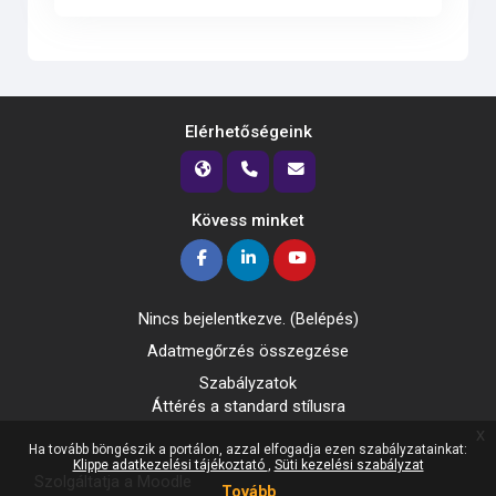
Elérhetőségeink
Kövess minket
Nincs bejelentkezve. (
Belépés
)
Adatmegőrzés összegzése
Szabályzatok
Áttérés a standard stílusra
x
Ha tovább böngészik a portálon, azzal elfogadja ezen szabályzatainkat:
Klippe adatkezelési tájékoztató
Süti kezelési szabályzat
Szolgáltatja a
Moodle
Tovább